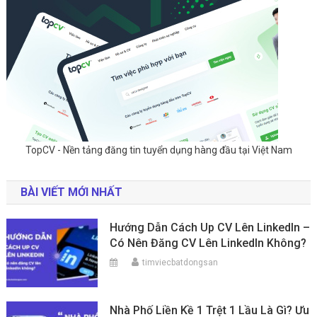
TopCV - Nền tảng đăng tin tuyển dụng hàng đầu tại Việt Nam
BÀI VIẾT MỚI NHẤT
Hướng Dẫn Cách Up CV Lên LinkedIn –
Có Nên Đăng CV Lên LinkedIn Không?
timviecbatdongsan
Nhà Phố Liền Kề 1 Trệt 1 Lầu Là Gì? Ưu