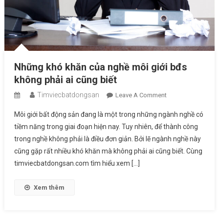
Những khó khăn của nghề môi giới bđs
không phải ai cũng biết
Timviecbatdongsan
On
Leave A Comment
Những
Môi giới bất động sản đang là một trong những ngành nghề có
Khó
tiềm năng trong giai đoạn hiện nay. Tuy nhiên, để thành công
Khăn
trong nghề không phải là điều đơn giản. Bởi lẽ ngành nghề này
Của
cũng gặp rất nhiều khó khăn mà không phải ai cũng biết. Cùng
Nghề
Môi
timviecbatdongsan.com tìm hiểu xem […]
Giới
Bđs
Xem thêm
Không
Phải
Ai