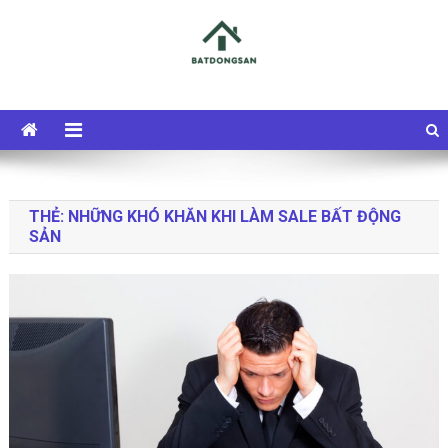
Skip
to
content
timviecbatdongsan
Chia sẻ kinh nghiệm làm việc và việc làm bất động sản mới nhất
THẺ:
NHỮNG KHÓ KHĂN KHI LÀM SALE BẤT ĐỘNG
SẢN