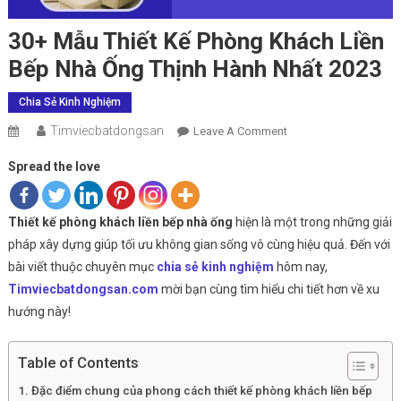
30+ Mẫu Thiết Kế Phòng Khách Liền
Bếp Nhà Ống Thịnh Hành Nhất 2023
Chia Sẻ Kinh Nghiệm
Timviecbatdongsan
On
Leave A Comment
30+
Spread the love
Mẫu
Thiết
Kế
Thiết kế phòng khách liền bếp nhà ống
hiện là một trong những giải
Phòng
pháp xây dựng giúp tối ưu không gian sống vô cùng hiệu quả. Đến với
Khách
bài viết thuộc chuyên mục
chia sẻ kinh nghiệm
hôm nay,
Liền
Timviecbatdongsan.com
mời bạn cùng tìm hiểu chi tiết hơn về xu
Bếp
hướng này!
Nhà
Ống
Thịnh
Table of Contents
Hành
Đặc điểm chung của phong cách thiết kế phòng khách liền bếp
Nhất