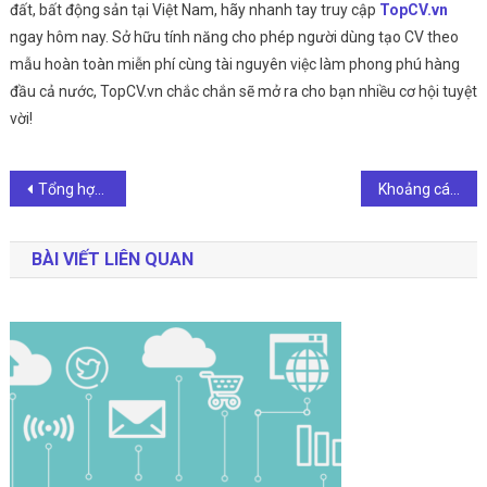
đất, bất động sản tại Việt Nam, hãy nhanh tay truy cập
TopCV.vn
ngay hôm nay. Sở hữu tính năng cho phép người dùng tạo CV theo
mẫu hoàn toàn miễn phí cùng tài nguyên việc làm phong phú hàng
đầu cả nước, TopCV.vn chắc chắn sẽ mở ra cho bạn nhiều cơ hội tuyệt
vời!
Điều
Tổng hợp mẫu thiết kế nội thất nhà liền kề đẹp, sang trọng
Khoảng cách giữa 2 nhà liền kề là bao nhiêu? Tìm hiểu yêu cầu mới nhất
hướng
BÀI VIẾT LIÊN QUAN
bài
viết