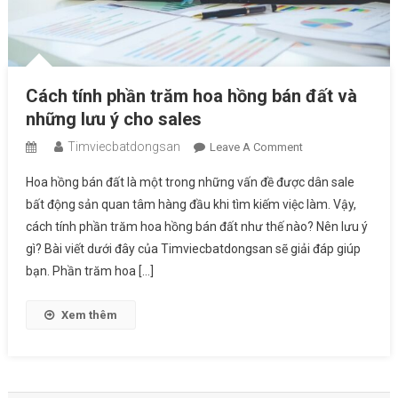
Cách tính phần trăm hoa hồng bán đất và
những lưu ý cho sales
Timviecbatdongsan
On
Leave A Comment
Cách
Hoa hồng bán đất là một trong những vấn đề được dân sale
Tính
bất động sản quan tâm hàng đầu khi tìm kiếm việc làm. Vậy,
Phần
cách tính phần trăm hoa hồng bán đất như thế nào? Nên lưu ý
Trăm
gì? Bài viết dưới đây của Timviecbatdongsan sẽ giải đáp giúp
Hoa
Hồng
bạn. Phần trăm hoa […]
Bán
Đất
Xem thêm
Và
Những
Lưu
Ý