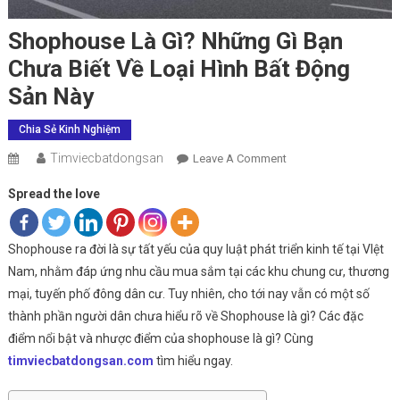
Shophouse Là Gì? Những Gì Bạn
Chưa Biết Về Loại Hình Bất Động
Sản Này
Chia Sẻ Kinh Nghiệm
Timviecbatdongsan
On
Leave A Comment
Shophouse
Spread the love
Là
Gì?
Những
Shophouse ra đời là sự tất yếu của quy luật phát triển kinh tế tại VIệt
Gì
Nam, nhằm đáp ứng nhu cầu mua sắm tại các khu chung cư, thương
Bạn
mại, tuyến phố đông dân cư. Tuy nhiên, cho tới nay vẫn có một số
Chưa
thành phần người dân chưa hiểu rõ về Shophouse là gì? Các đặc
Biết
điểm nổi bật và nhược điểm của shophouse là gì? Cùng
Về
timviecbatdongsan.com
tìm hiểu ngay.
Loại
Hình