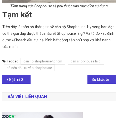
Tiềm năng của Shophouse sẽ phụ thuộc vào mục đích sử dụng
Tạm kết
Trên đây là toàn bộ thông tin về căn hộ Shophouse. Hy vọng bạn đọc
có thể giải đáp được thắc mắc về Shophouse là gì? Và từ đó xác định
được kế hoạch đầu tư loại hình bất động sản phù hợp với khả năng
của mình.
Tagged
căn hộ shophouse tphcm
căn shophouse là gì
có nên đầu tư vào shophouse
Điều
Bật mí 05 bí quyết môi giới nhà đất thành công nhất
Sự khác biệt giữa shophouse và nhà mặt phố, biệt thự phố
hướng
BÀI VIẾT LIÊN QUAN
bài
viết