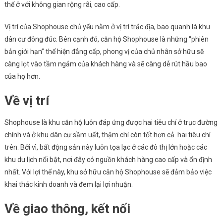
thể ở với không gian rộng rãi, cao cấp.
Vị trí của Shophouse chủ yếu nằm ở vị trí trắc địa, bao quanh là khu
dân cư đông đúc. Bên cạnh đó, căn hộ Shophouse là những “phiên
bản giới hạn” thể hiện đẳng cấp, phong vị của chủ nhân sở hữu sẽ
càng lọt vào tầm ngắm của khách hàng và sẽ càng dễ rút hầu bao
của họ hơn.
Về vị trí
Shophouse là khu căn hộ luôn đáp ứng được hai tiêu chí ở trục đường
chính và ở khu dân cư sầm uất, thậm chí còn tốt hơn cả hai tiêu chí
trên. Bởi vì, bất động sản này luôn tọa lạc ở các đô thị lớn hoặc các
khu du lịch nổi bật, nơi đây có nguồn khách hàng cao cấp và ổn định
nhất. Với lợi thế này, khu sở hữu căn hộ Shophouse sẽ đảm bảo việc
khai thác kinh doanh và đem lại lợi nhuận.
Về giao thông, kết nối