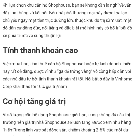
Khi lựa chọn khu căn hộ Shophouse, bạn sẽ không cần lo nghĩ về vấn
đề giao thông và kết nối. Bởi nhà phố thương mại này được tọa lạc
chủ yếu ngay mặt tiền trục đường lớn, thuộc khu đô thị sầm uất, mật
độ dân cư đông đúc, nổi tiếng và đặc biệt mô hình này có bố trí bãi đỗ
xe phía trước vô cùng thuận lợi.
Tính thanh khoản cao
Việc mua bán, cho thuê căn hộ Shophouse hoặc tự kinh doanh…hiện
nay rất dễ dàng, được ví như “gà đẻ trứng vàng” vô cùng hấp dẫn với
các nhà đầu tư bởi tính thanh khoản rất tốt. Nổi bật ở đây là Vinhome
Corp khai thác tời 10% giá trị/năm.
Cơ hội tăng giá trị
Vì số lượng căn hộ dạng Shophouse giới hạn, cung không đủ cầu thị
trường nên giá trị nhà Shophouse sẽ luôn tăng. Được xem như hàng
“hiếm”trong lĩnh vực bất động sản, chiếm khoảng 2-5% của một dự