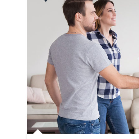
Sale
BĐS