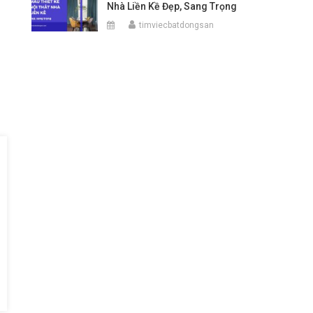
Nhà Liền Kề Đẹp, Sang Trọng
timviecbatdongsan