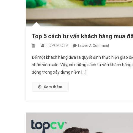
Top 5 cách tư vấn khách hàng mua đ
TOPCV CTV
On
Leave A Comment
Top
Để một khách hàng đưa ra quyết định thực hiện giao dị
5
nhân viên sale. Vậy, có những cách tư vấn khách hàn
Cách
động trong xây dựng niềm […]
Tư
Vấn
Khách
Xem thêm
Hàng
Mua
Đất
Nhanh
Hơn
Cho