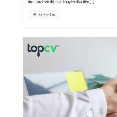
dựng sự hiện diện Lời khuyên đầu tiên […]
Về
Cách
Làm
Xem thêm
Bất
Động
Sản
Từ
Chuyên
Gia
Trong
Nghề