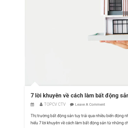
7 lời khuyên về cách làm bất động sả
TOPCV CTV
On
Leave A Comment
7
Thị trường bất động sản tuy trải qua nhiều biến động
Lời
hiểu 7 lời khuyên về cách làm bất động sản từ những 
Khuyên