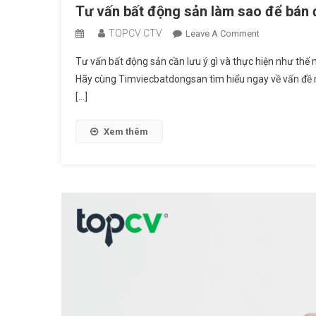
Tư vấn bất động sản làm sao để bán
TOPCV CTV
On
Leave A Comment
Tư
Tư vấn bất động sản cần lưu ý gì và thực hiện như thế 
Vấn
Hãy cùng Timviecbatdongsan tìm hiểu ngay về vấn đề n
Bất
[…]
Động
Sản
Làm
Xem thêm
Sao
Để
Bán
Được
BĐS
Nhanh
Nhất?