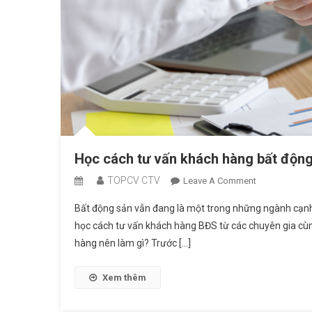
Học cách tư vấn khách hàng bất động
TOPCV CTV
On
Leave A Comment
Học
Bất động sản vẫn đang là một trong những ngành cạnh tr
Cách
học cách tư vấn khách hàng BĐS từ các chuyên gia cùn
Tư
hàng nên làm gì? Trước […]
Vấn
Khách
Hàng
Xem thêm
Bất
Động