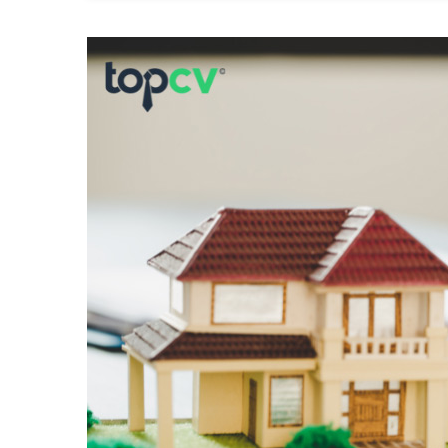
Sản
Từ
Chuyên
Gia
Trong
Nghề