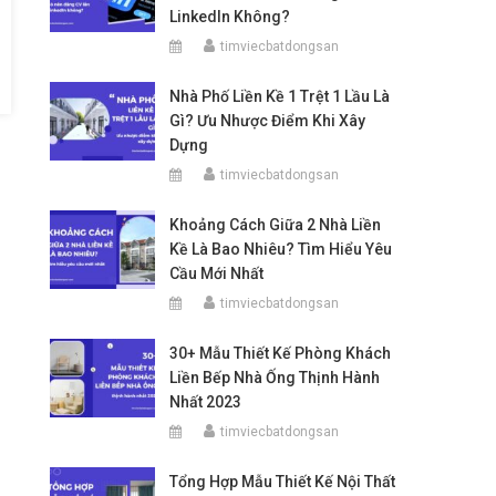
LinkedIn Không?
timviecbatdongsan
Nhà Phố Liền Kề 1 Trệt 1 Lầu Là
Gì? Ưu Nhược Điểm Khi Xây
Dựng
timviecbatdongsan
Khoảng Cách Giữa 2 Nhà Liền
Kề Là Bao Nhiêu? Tìm Hiểu Yêu
Cầu Mới Nhất
timviecbatdongsan
30+ Mẫu Thiết Kế Phòng Khách
Liền Bếp Nhà Ống Thịnh Hành
Nhất 2023
timviecbatdongsan
Tổng Hợp Mẫu Thiết Kế Nội Thất