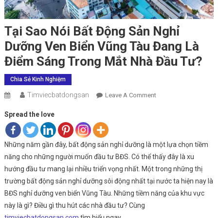
Tại Sao Nói Bất Động Sản Nghỉ
Dưỡng Ven Biển Vũng Tàu Đang Là
Điểm Sáng Trong Mắt Nhà Đầu Tư?
Chia Sẻ Kinh Nghiệm
Timviecbatdongsan
On
Leave A Comment
Tại
Spread the love
Sao
Nói
Bất
Những năm gần đây, bất động sản nghỉ dưỡng là một lựa chọn tiềm
Động
năng cho những người muốn đầu tư BĐS. Có thể thấy đây là xu
Sản
hướng đầu tư mang lại nhiều triển vọng nhất. Một trong những thị
Nghỉ
trường bất động sản nghỉ dưỡng sôi động nhất tại nước ta hiện nay là
Dưỡng
BĐS nghỉ dưỡng ven biển Vũng Tàu. Những tiềm năng của khu vực
Ven
này là gì? Điều gì thu hút các nhà đầu tư? Cùng
Biển
timviecbatdongsan.com
tìm hiểu ngay.
Vũng