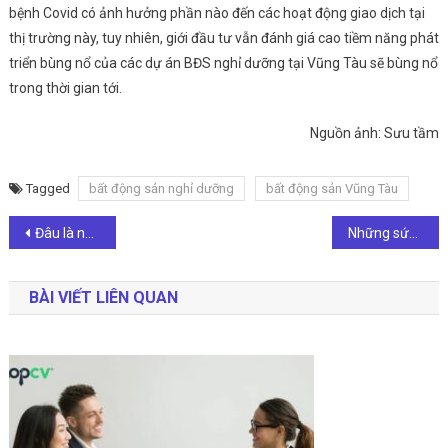
bệnh Covid có ảnh hưởng phần nào đến các hoạt động giao dịch tại
thị trường này, tuy nhiên, giới đầu tư vẫn đánh giá cao tiềm năng phát
triển bùng nổ của các dự án BĐS nghỉ dưỡng tại Vũng Tàu sẽ bùng nổ
trong thời gian tới.
Nguồn ảnh: Sưu tầm
Tagged
bất động sản nghỉ dưỡng
bất động sản Vũng Tàu
Điều
Đâu là những tiềm năng mà bất động sản nghỉ dưỡng mang lại cho nhà đầu tư
Những sức hút “không thể chối từ” của bất động sản nghỉ dưỡng ven biển
hướng
BÀI VIẾT LIÊN QUAN
bài
viết