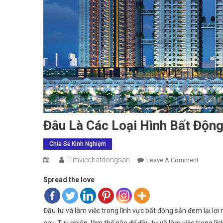
Đâu Là Các Loại Hình Bất Độn
Chia Sẻ Kinh Nghiệm
Timviecbatdongsan
On
Leave A Comment
Đâu
Spread the love
Là
Các
Loại
Đầu tư và làm việc trong lĩnh vực bất động sản đem lại lợi
Hình