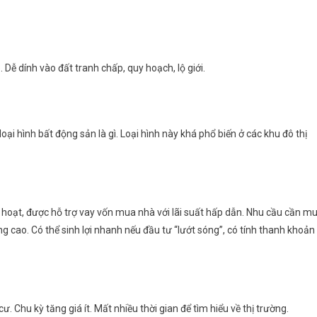
 Dễ dính vào đất tranh chấp, quy hoạch, lộ giới.
ại hình bất động sản là gì. Loại hình này khá phổ biến ở các khu đô thị
h hoạt, được hỗ trợ vay vốn mua nhà với lãi suất hấp dẫn. Nhu cầu cần m
g cao. Có thể sinh lợi nhanh nếu đầu tư “lướt sóng”, có tính thanh khoản
. Chu kỳ tăng giá ít. Mất nhiều thời gian để tìm hiểu về thị trường.