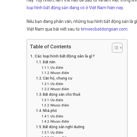
nay. Tuy nhiên, làm thế nào để đầu tư và làm việc trong lĩ
Bất
loại hình bất động sản đang có ở Việt Nam hiện nay
.
Động
Sản
Nếu bạn đang phân vân, những loại hình bất động sản là gì
Hiện
Việt Nam qua bài viết sau từ
timviecbatdongsan.com
.
Có
Ở
Việt
Table of Contents
Nam?
Các loại hình bất động sản là gì?
Đất nền
Ưu điểm
Nhược điểm
Căn hộ, chung cư
Ưu điểm
Nhược điểm
Bất động sản cho thuê
Ưu điểm
Nhược điểm
Nhà phố
Ưu điểm
Nhược điểm
Bất động sản nghỉ dưỡng
Ưu điểm