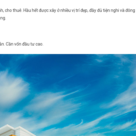
, cho thuê. Hầu hết được xây ở nhiều vị trí đẹp, đầy đủ tiện nghi và đông
àng.
ản. Cần vốn đầu tư cao.