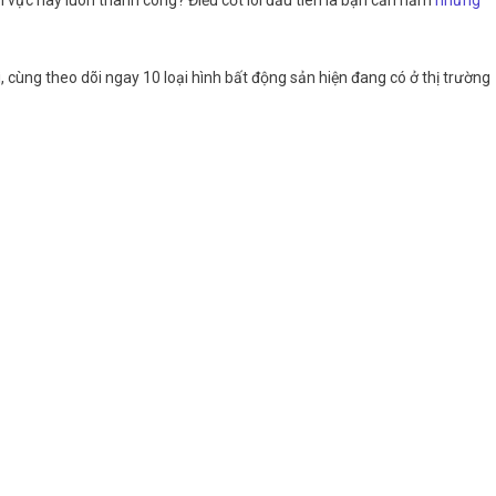
nh vực này luôn thành công? Điều cốt lõi đầu tiên là bạn cần nắm
những
, cùng theo dõi ngay 10 loại hình bất động sản hiện đang có ở thị trường