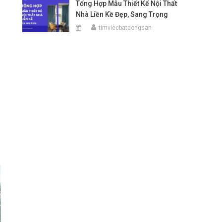
Tổng Hợp Mẫu Thiết Kế Nội Thất
Nhà Liền Kề Đẹp, Sang Trọng
timviecbatdongsan