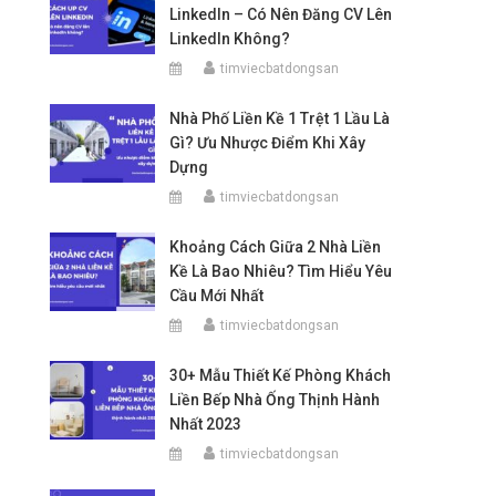
LinkedIn – Có Nên Đăng CV Lên
LinkedIn Không?
timviecbatdongsan
Nhà Phố Liền Kề 1 Trệt 1 Lầu Là
Gì? Ưu Nhược Điểm Khi Xây
Dựng
timviecbatdongsan
Khoảng Cách Giữa 2 Nhà Liền
Kề Là Bao Nhiêu? Tìm Hiểu Yêu
Cầu Mới Nhất
timviecbatdongsan
30+ Mẫu Thiết Kế Phòng Khách
Liền Bếp Nhà Ống Thịnh Hành
Nhất 2023
timviecbatdongsan