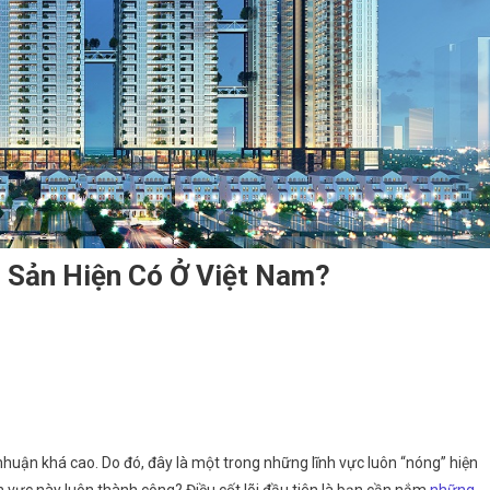
g Sản Hiện Có Ở Việt Nam?
 nhuận khá cao. Do đó, đây là một trong những lĩnh vực luôn “nóng” hiện