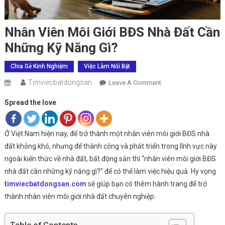
Nhân Viên Môi Giới BĐS Nhà Đất Cần
Những Kỹ Năng Gì?
Chia Sẻ Kinh Nghiệm
Việc Làm Nổi Bật
Timviecbatdongsan
On
Leave A Comment
Nhân
Spread the love
Viên
Môi
Giới
Ở Việt Nam hiện nay, để trở thành một nhân viên môi giới BĐS nhà
BĐS
đất không khó, nhưng để thành công và phát triển trong lĩnh vực này
Nhà
ngoài kiến thức về nhà đất, bất động sản thì “nhân viên môi giới BĐS
Đất
nhà đất cần những kỹ năng gì?” để có thể làm việc hiệu quả. Hy vọng
Cần
timviecbatdongsan.com
sẽ giúp bạn có thêm hành trang để trở
Những
thành nhân viên môi giới nhà đất chuyên nghiệp.
Kỹ
Năng
Gì?