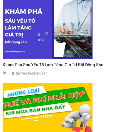
Khám Phá Sáu Yếu Tố Làm Tăng Giá Trị Bất Động Sản
timviecbatdongsan