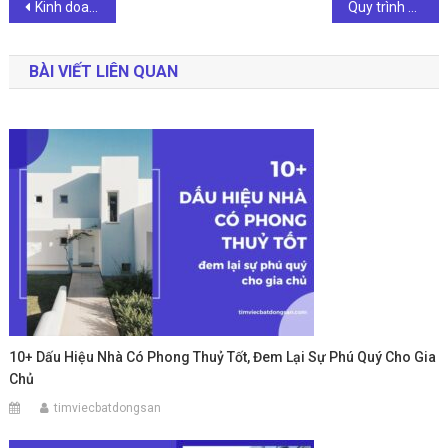
Điều
Kinh doanh BĐS là gì? 4 loại hình kinh doanh BĐS hiện nay
Quy trình môi giới bđs giúp bạn chốt đơn thành công
hướng
BÀI VIẾT LIÊN QUAN
bài
viết
10+ Dấu Hiệu Nhà Có Phong Thuỷ Tốt, Đem Lại Sự Phú Quý Cho Gia
Chủ
timviecbatdongsan