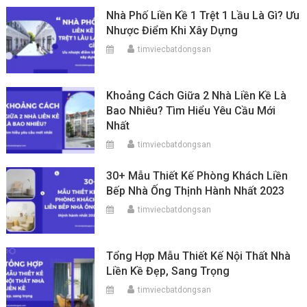
Nhà Phố Liền Kề 1 Trệt 1 Lầu Là Gì? Ưu
Nhược Điểm Khi Xây Dựng
timviecbatdongsan
Khoảng Cách Giữa 2 Nhà Liền Kề Là
Bao Nhiêu? Tìm Hiểu Yêu Cầu Mới
Nhất
timviecbatdongsan
30+ Mẫu Thiết Kế Phòng Khách Liền
Bếp Nhà Ống Thịnh Hành Nhất 2023
timviecbatdongsan
Tổng Hợp Mẫu Thiết Kế Nội Thất Nhà
Liền Kề Đẹp, Sang Trọng
timviecbatdongsan