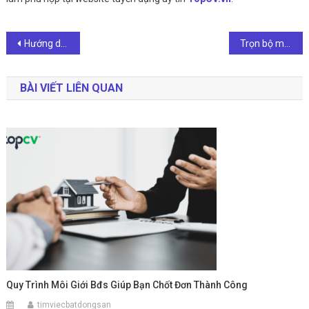
Điều
Hướng dẫn viết trình độ ngoại ngữ trong sơ yếu lý lịch đúng chuẩn
Trọn bộ mẫu trả lời “Tại sao bạn muốn ứng tuyển vào vị trí này?”
hướng
BÀI VIẾT LIÊN QUAN
bài
viết
Quy Trình Môi Giới Bđs Giúp Bạn Chốt Đơn Thành Công
timviecbatdongsan