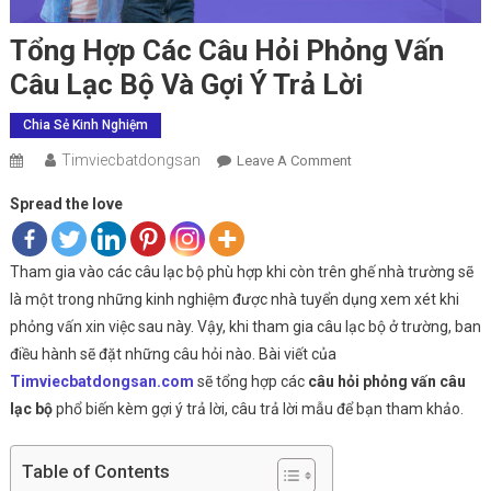
Tổng Hợp Các Câu Hỏi Phỏng Vấn
Câu Lạc Bộ Và Gợi Ý Trả Lời
Chia Sẻ Kinh Nghiệm
Timviecbatdongsan
On
Leave A Comment
Tổng
Spread the love
Hợp
Các
Câu
Tham gia vào các câu lạc bộ phù hợp khi còn trên ghế nhà trường sẽ
Hỏi
là một trong những kinh nghiệm được nhà tuyển dụng xem xét khi
Phỏng
phỏng vấn xin việc sau này. Vậy, khi tham gia câu lạc bộ ở trường, ban
Vấn
điều hành sẽ đặt những câu hỏi nào. Bài viết của
Câu
Timviecbatdongsan.com
sẽ tổng hợp các
câu hỏi phỏng vấn câu
Lạc
lạc bộ
phổ biến kèm gợi ý trả lời, câu trả lời mẫu để bạn tham khảo.
Bộ
Và
Gợi
Table of Contents
Ý