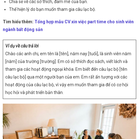
Chia sẻ về các sở thích, đam mê của bạn.
Thể hiện lý do bạn muốn tham gia câu lạc bộ.
Tìm hiểu thêm:
Tổng hợp mẫu CV xin việc part time cho sinh viên
ngành bất động sản
Ví dụ về câu trả lời
Chào các anh chị, em tên là [tên], năm nay [tuổi], là sinh viên năm
[năm] của trường [trường]. Em có sở thích đọc sách, viết lách và
tham gia các hoạt động ngoại khóa. Em biết đến câu lạc bộ [tên
câu lạc bộ] qua một người bạn của em. Em rất ấn tượng với các
hoạt động của câu lạc bộ, vì vậy em muốn tham gia để có cơ hội
học hỏi và phát triển bản thân.