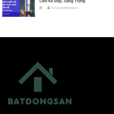
Liền Kề Đẹp, Sang Trọng
timviecbatdongsan