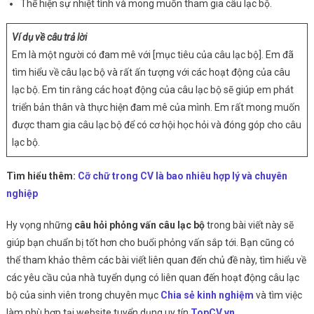
Thể hiện sự nhiệt tình và mong muốn tham gia câu lạc bộ.
Ví dụ về câu trả lời
Em là một người có đam mê với [mục tiêu của câu lạc bộ]. Em đã
tìm hiểu về câu lạc bộ và rất ấn tượng với các hoạt động của câu
lạc bộ. Em tin rằng các hoạt động của câu lạc bộ sẽ giúp em phát
triển bản thân và thực hiện đam mê của mình. Em rất mong muốn
được tham gia câu lạc bộ để có cơ hội học hỏi và đóng góp cho câu
lạc bộ.
Tìm hiểu thêm:
Cỡ chữ trong CV là bao nhiêu hợp lý và chuyên
nghiệp
Hy vọng những
câu hỏi phỏng vấn câu lạc bộ
trong bài viết này sẽ
giúp bạn chuẩn bị tốt hơn cho buổi phỏng vấn sắp tới. Bạn cũng có
thể tham khảo thêm các bài viết liên quan đến chủ đề này, tìm hiểu về
các yêu cầu của nhà tuyển dụng có liên quan đến hoạt động câu lạc
bộ của sinh viên trong chuyên mục
Chia sẻ kinh nghiệm
và tìm việc
làm phù hợp tại website tuyển dụng uy tín
TopCV.vn
.