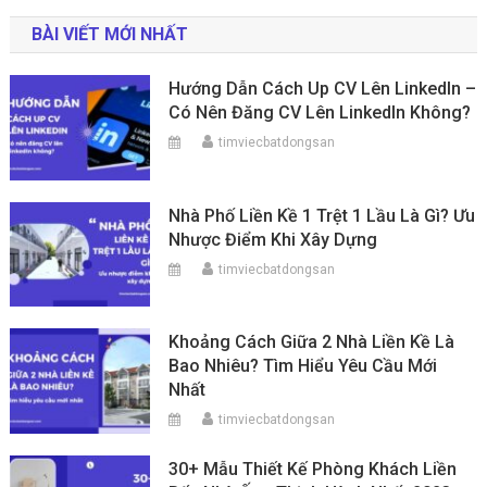
BÀI VIẾT MỚI NHẤT
Hướng Dẫn Cách Up CV Lên LinkedIn –
Có Nên Đăng CV Lên LinkedIn Không?
timviecbatdongsan
Nhà Phố Liền Kề 1 Trệt 1 Lầu Là Gì? Ưu
Nhược Điểm Khi Xây Dựng
timviecbatdongsan
Khoảng Cách Giữa 2 Nhà Liền Kề Là
Bao Nhiêu? Tìm Hiểu Yêu Cầu Mới
Nhất
timviecbatdongsan
30+ Mẫu Thiết Kế Phòng Khách Liền