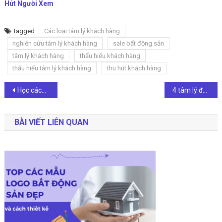
Hút Người Xem
Tagged
Các loại tâm lý khách hàng
nghiên cứu tâm lý khách hàng
sale bất động sản
tâm lý khách hàng
thấu hiểu khách hàng
thấu hiểu tâm lý khách hàng
thu hút khách hàng
Điều
Học cách tư vấn khách hàng bất động sản từ chuyên gia trong nghề
4 tâm lý đặc trưng và cách thấu hiểu khách hàng sale BĐS nên biết
hướng
BÀI VIẾT LIÊN QUAN
bài
viết