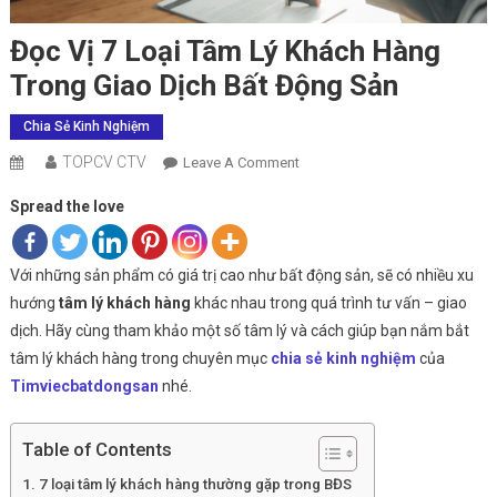
Đọc Vị 7 Loại Tâm Lý Khách Hàng
Trong Giao Dịch Bất Động Sản
Chia Sẻ Kinh Nghiệm
TOPCV CTV
On
Leave A Comment
Đọc
Spread the love
Vị
7
Loại
Với những sản phẩm có giá trị cao như bất động sản, sẽ có nhiều xu
Tâm
hướng
tâm lý khách hàng
khác nhau trong quá trình tư vấn – giao
Lý
dịch. Hãy cùng tham khảo một số tâm lý và cách giúp bạn nắm bắt
Khách
tâm lý khách hàng trong chuyên mục
chia sẻ kinh nghiệm
của
Hàng
Timviecbatdongsan
nhé.
Trong
Giao
Dịch
Table of Contents
Bất
7 loại tâm lý khách hàng thường gặp trong BĐS
Động